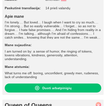
Paskutinė transliacija:
14 prieš valandų
Apie mane
I'm lonely.… But loved… I laugh when I want to cry so much.…
I'm strong… But so easily vulnerable… I forget... so as not to
forgive… I hate false promises.… And I'm hiding from reality in a
dream… I'm talking... although I'm afraid of confessions.… I
catch smiles... knowing that they are not the same… I'm weak –
to make a decision, But strong enough to decide for herself… I
break my heart – in a moment, And I force myself to live with it…
Mane sujaudina:
I don't want to... but I often let go… I'm not saying important
I am turned on by: a sense of humor, the ringing of tokens,
words.… And I'm leaving forever.... And I don't forgive… Always
lovens vibrations, kindness, generosity, attention,
among friends… But I'm alone.… I can't lie... but I don't believe
understanding.
it either, Bright smiles and other people's "Love"… I feel every
loss… And it's too late, I'm begging for forgiveness.… It's easy
Mane atstumia:
to understand me… But it's too complicated To make them
come closer to you… I'm proud – where it's impossible… But I
What turns me off: boring, unconfident, greedy men, rudeness,
know how to love sincerely..
lack of understanding
Duoti arbatpinigių
Queen of Queens