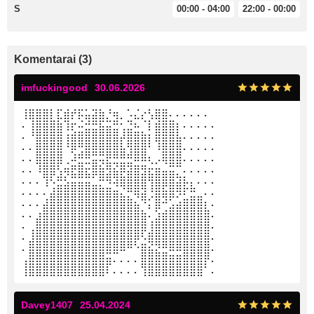
S
00:00 - 04:00
22:00 - 00:00
Komentarai (3)
imfuckingood
30.06.2026
⢸⣿⣿⣿⡇⣏⣾⡞⡯⣥⣽⣷⡘⢶⡀⠡⣌⡔⢣⣿⣿⠄⠄⠄⠄⠄⠄
⠄⢸⣿⣿⣿⣷⢹⡖⠬⣚⣛⣯⣭⣛⢂⣙⠦⠈⡇⣾⣿⣿⡆⠄⠄⠄⠄⠄
⠄⠘⣿⣿⣿⣿⢰⣾⣿⣿⣿⣿⣿⣿⡼⣿⣿⣷⡆⣿⣿⣿⣧⠄⠄⠄⠄⠄
⠄⠄⣿⣿⣿⣿⠘⡿⢛⣿⣿⣿⣿⣿⣧⢻⣿⣿⠃⠸⣿⣿⣿⠄⠄⠄⠄⠄
⠄⠄⣿⣿⣿⣿⢀⠼⣛⣛⣭⢭⣟⣛⣛⣛⠿⠿⢆⡠⢿⣿⣿⠄⠄⠄⠄⠄
⠄⠄⠸⣿⣿⢣⢶⣟⣿⣖⣿⣷⣻⣮⡿⣽⣿⣻⣖⣶⣤⣭⡉⠄⠄⠄⠄⠄
⠄⠄⠄⢹⠣⣛⣣⣭⣭⣭⣁⡛⠻⢽⣿⣿⣿⣿⢻⣿⣿⣿⣽⡧⡄⠄⠄⠄
⠄⠄⠄⠄⣼⣿⣿⣿⣿⣿⣿⣿⣿⣶⣌⡛⢿⣽⢘⣿⣷⣿⡻⠏⣛⣀⠄⠄
⠄⠄⠄⣼⣿⣿⣿⣿⣿⣿⣿⣿⣿⣿⣿⣿⣦⠙⡅⣿⠚⣡⣴⣿⣿⣿⡆⠄
⠄⠄⣰⣿⣿⣿⣿⣿⣿⣿⣿⣿⣿⣿⣿⣿⣿⣷⠄⣱⣾⣿⣿⣿⣿⣿⣿⠄
⠄⢀⣿⣿⣿⣿⣿⣿⣿⣿⣿⣿⣿⣿⣿⣿⣿⣿⢸⣿⣿⣿⣿⣿⣿⣿⣿⠄
⠄⣸⣿⣿⣿⣿⣿⣿⣿⣿⣿⣿⣿⣿⣿⣿⡿⠣⣿⣿⣿⣿⣿⣿⣿⣿⣿⠄
⠄⣿⣿⣿⣿⣿⣿⣿⣿⣿⣿⣿⣿⣿⠿⠛⠑⣿⣮⣝⣛⠿⠿⣿⣿⣿⣿⠄
⢠⣿⣿⣿⣿⣿⣿⣿⣿⣿⣿⣿⣶⠄⠄⠄⠄⣿⣿⣿⣿⣿⣿⣿⣿⣿⡟⠄
⢸⣿⣿⣿⣿⣿⣿⣿⣿⣿⣿⣿⠇⠄⠄⠄⠄⢹⣿⣿⣿⣿⣿⣿⣿⣿⠁⠄
Davey1407
25.04.2024