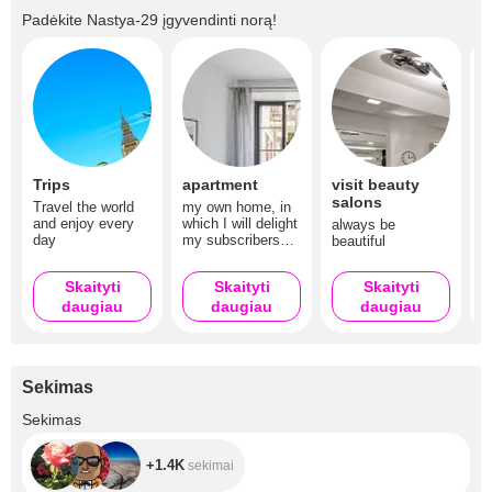
Padėkite
Nastya-29
įgyvendinti norą!
Trips
apartment
visit beauty
H
salons
s
Travel the world
my own home, in
and enjoy every
which I will delight
always be
s
day
my subscribers
beautiful
s
with my shows
w
t
Skaityti
Skaityti
Skaityti
daugiau
daugiau
daugiau
Sekimas
+1.4K
Sekimas
+1.4K
sekimai