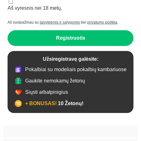
Aš vyresnis nei 18 metų.
Aš susipažinau su
taisyklėmis ir sąlygomis
bei
privatumo politika
.
Registruotis
Užsiregistravę galėsite:
Pokalbiai su modeliais pokalbių kambariuose
Gaukite nemokamų žetonų
Siųsti arbatpinigius
+ BONUSAS!
10 Žetonų!
Analas