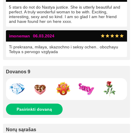
5 stars do not do Nastya justice. She is utterly beautiful and
perfect. A truly wonderful woman to be with. Exciting,
interesting, sexy and so kind. I am so glad I am her friend
and have found her on here xxxx.
imoneman
06.03.2024
Ti prekrasna, milaya, skazochno i seksy ochen.. obozhayu
Tebya s pervogo vzglyada
Dovanos 9
Pasirinkti dovaną
Norų sąrašas