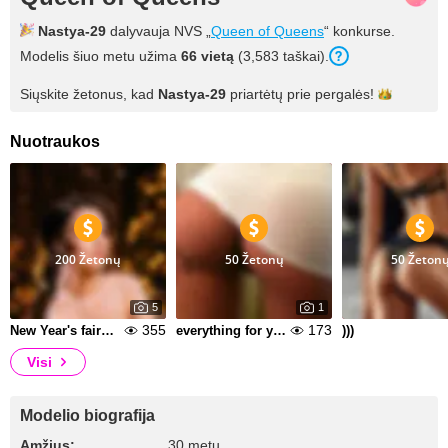
Nastya-29
dalyvauja NVS „
Queen of Queens
“ konkurse.
Modelis šiuo metu užima
66 vietą
(3,583 taškai).
Siųskite žetonus, kad
Nastya-29
priartėtų prie
pergalės!
Nuotraukos
200 Žetonų
50 Žetonų
50 Žeton
5
1
355
173
New Year's fairy tale of love)
everything for you
)))
Visi
Modelio biografija
Amžius:
30 metų