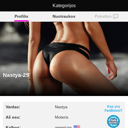
Kategorijos
Nastya-29
Profilis
Nuotraukos
Pokalbis
Nastya-29
Vardas:
Nastya
Kas yra
FanBoost?
Aš esu:
Moteris
Kalbos:
american