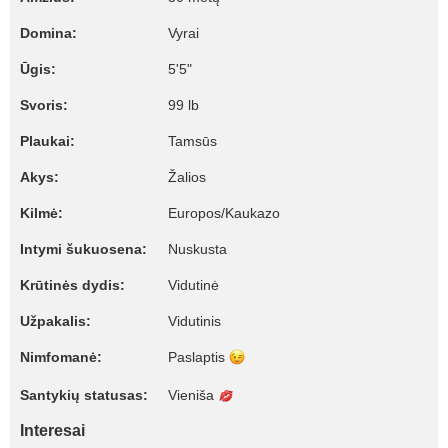
Domina:
Vyrai
Ūgis:
5'5"
Svoris:
99 lb
Plaukai:
Tamsūs
Akys:
Žalios
Kilmė:
Europos/Kaukazo
Intymi šukuosena:
Nuskusta
Krūtinės dydis:
Vidutinė
Užpakalis:
Vidutinis
Nimfomanė:
Paslaptis
Santykių statusas:
Vieniša
Interesai