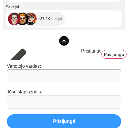
+27.4K
Sekėjai
+27.4K
sekėjai
Prisijungti
Prisijungti
Vartotojo vardas:
Jūsų slaptažodis:
Prisijungti